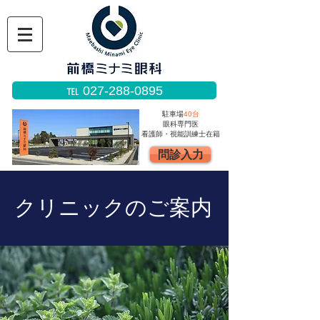
℡ 027-288-0895
駐車場
40台
眼科専門医
看護師・視能訓練士在籍
問診入力
​クリニックのご案内